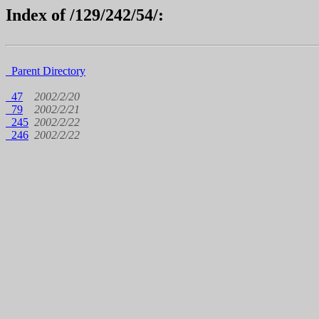
Index of /129/242/54/:
Parent Directory
47
2002/2/20
79
2002/2/21
245
2002/2/22
246
2002/2/22