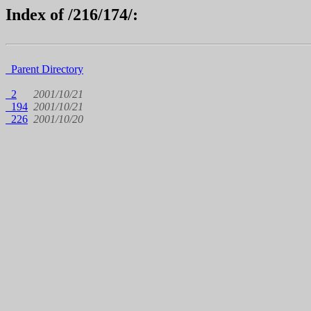
Index of /216/174/:
Parent Directory
2
2001/10/21
194
2001/10/21
226
2001/10/20