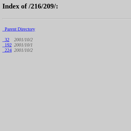
Index of /216/209/:
Parent Directory
32
2001/10/2
192
2001/10/1
224
2001/10/2