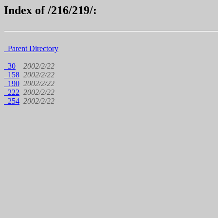
Index of /216/219/:
Parent Directory
30
2002/2/22
158
2002/2/22
190
2002/2/22
222
2002/2/22
254
2002/2/22